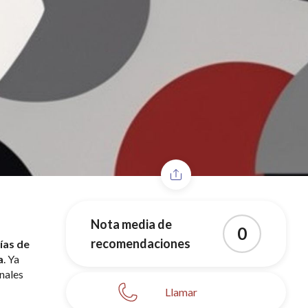
Nota media de
0
recomendaciones
ías de 
a
. Ya 
ales 
Llamar