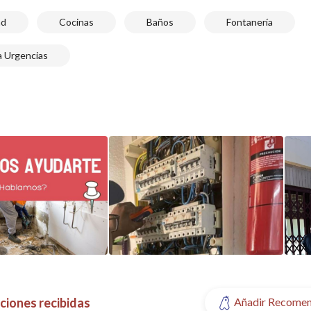
ad
Cocinas
Baños
Fontanería
a Urgencias
iones recibidas
Añadir Recome