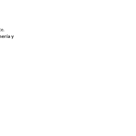
te.
ería y 