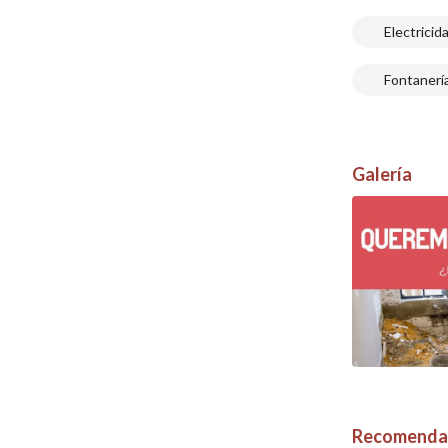
Electricid
Fontanerí
Galería
Recomendac