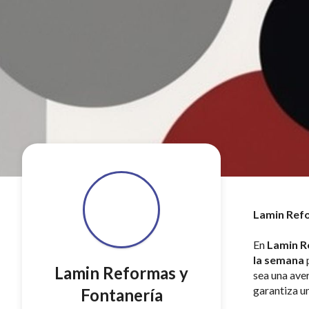
Lamin Refo
En 
Lamin R
la semana
 
Lamin Reformas y
sea una ave
garantiza un
Fontanería