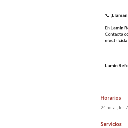
📞 
¡Llámano
En 
Lamin R
Contacta co
electricida
Lamin Refo
Horarios
24 horas, los 
Servicios