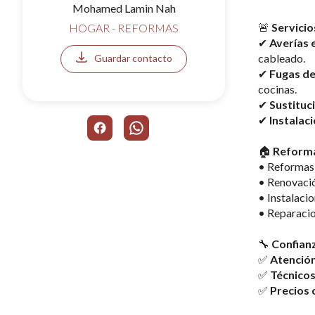
Mohamed Lamin Nah
🚨 
Servicio
HOGAR - REFORMAS
✔ 
Averías e
cableado.
Guardar contacto
✔ 
Fugas de
cocinas.
✔ 
Sustituc
✔ 
Instalaci
🏠 
Reforma
• Reformas i
• Renovació
• Instalacio
• Reparacio
🔧 
Confianz
✅ 
Atención
✅ 
Técnicos
✅ 
Precios 